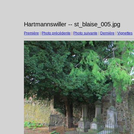
Hartmannswiller -- st_blaise_005.jpg
Première
|
Photo précédente
|
Photo suivante
|
Dernière
|
Vignettes