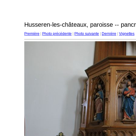
Husseren-les-châteaux, paroisse -- panc
Première
|
Photo précédente
|
Photo suivante
|
Dernière
|
Vignettes