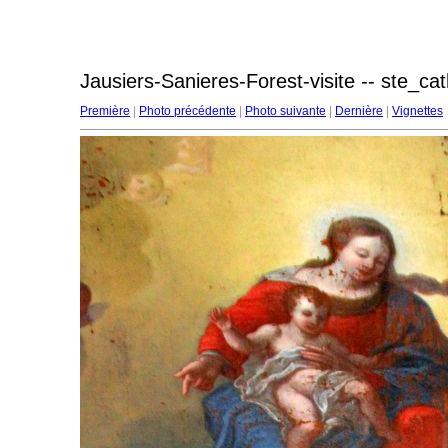
Jausiers-Sanieres-Forest-visite -- ste_ca
Première
|
Photo précédente
|
Photo suivante
|
Dernière
|
Vignettes