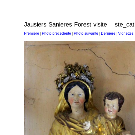
Jausiers-Sanieres-Forest-visite -- ste_ca
Première
|
Photo précédente
|
Photo suivante
|
Dernière
|
Vignettes