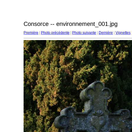
Consorce -- environnement_001.jpg
Première
|
Photo précédente
|
Photo suivante
|
Dernière
|
Vignettes