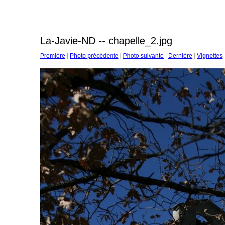
La-Javie-ND -- chapelle_2.jpg
Première
|
Photo précédente
|
Photo suivante
|
Dernière
|
Vignettes