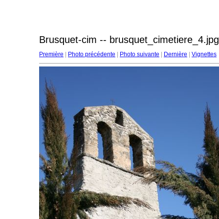
Brusquet-cim -- brusquet_cimetiere_4.jpg
Première
|
Photo précédente
|
Photo suivante
|
Dernière
|
Vignettes