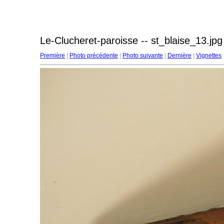
Le-Clucheret-paroisse -- st_blaise_13.jpg
Première
|
Photo précédente
|
Photo suivante
|
Dernière
|
Vignettes