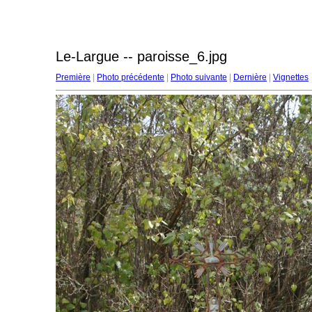
Le-Largue -- paroisse_6.jpg
Première
|
Photo précédente
|
Photo suivante
|
Dernière
|
Vignettes