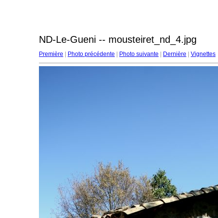
ND-Le-Gueni -- mousteiret_nd_4.jpg
Première
|
Photo précédente
|
Photo suivante
|
Dernière
|
Vignettes