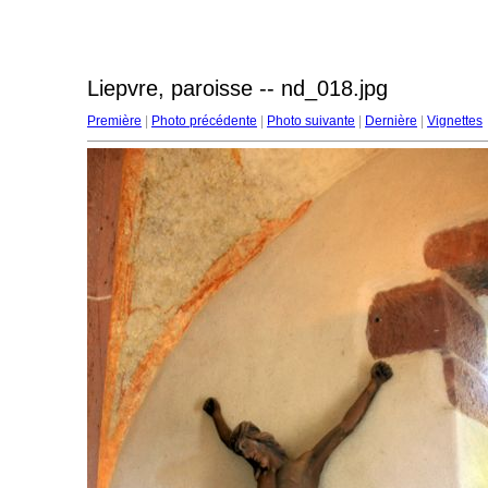
Liepvre, paroisse -- nd_018.jpg
Première
|
Photo précédente
|
Photo suivante
|
Dernière
|
Vignettes