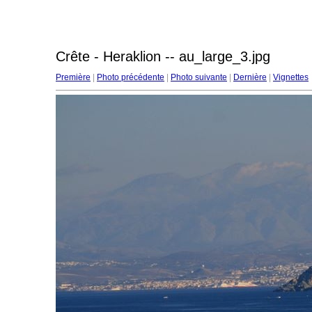
Crête - Heraklion -- au_large_3.jpg
Première
|
Photo précédente
|
Photo suivante
|
Dernière
|
Vignettes