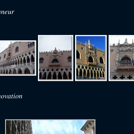
nneur
énovation