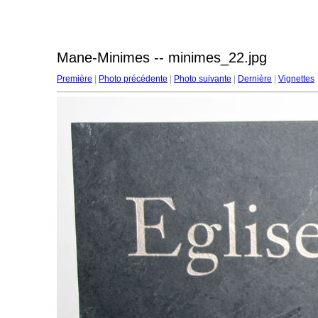
Mane-Minimes -- minimes_22.jpg
Première
|
Photo précédente
|
Photo suivante
|
Dernière
|
Vignettes