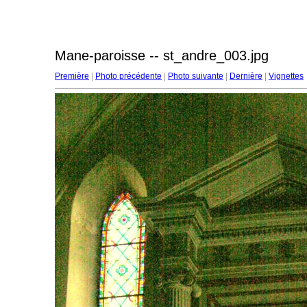
Mane-paroisse -- st_andre_003.jpg
Première
|
Photo précédente
|
Photo suivante
|
Dernière
|
Vignettes