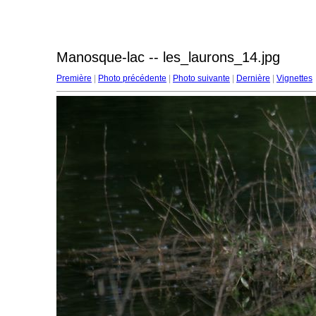
Manosque-lac -- les_laurons_14.jpg
Première
|
Photo précédente
|
Photo suivante
|
Dernière
|
Vignettes