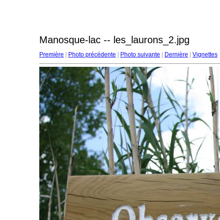
Manosque-lac -- les_laurons_2.jpg
Première
|
Photo précédente
|
Photo suivante
|
Dernière
|
Vignettes