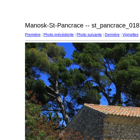
Manosk-St-Pancrace -- st_pancrace_018
Première
|
Photo précédente
|
Photo suivante
|
Dernière
|
Vignettes