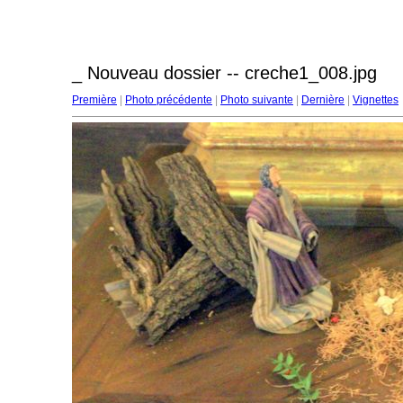
_ Nouveau dossier -- creche1_008.jpg
Première
|
Photo précédente
|
Photo suivante
|
Dernière
|
Vignettes