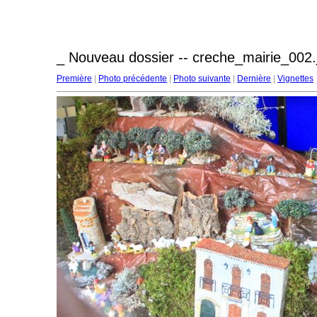
_ Nouveau dossier -- creche_mairie_002.
Première
|
Photo précédente
|
Photo suivante
|
Dernière
|
Vignettes