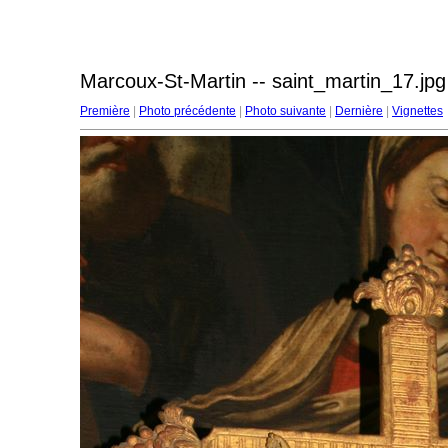
Marcoux-St-Martin -- saint_martin_17.jpg
Première
|
Photo précédente
|
Photo suivante
|
Dernière
|
Vignettes