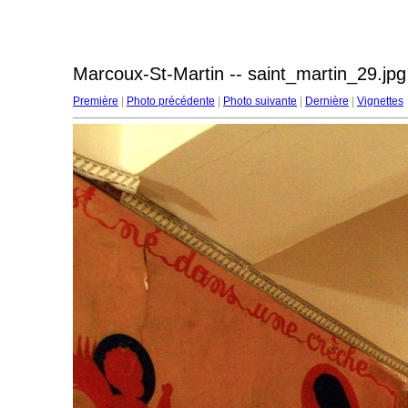
Marcoux-St-Martin -- saint_martin_29.jpg
Première
|
Photo précédente
|
Photo suivante
|
Dernière
|
Vignettes