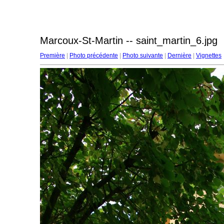
Marcoux-St-Martin -- saint_martin_6.jpg
Première
|
Photo précédente
|
Photo suivante
|
Dernière
|
Vignettes