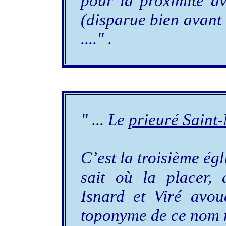
pour la proximité av
(disparue bien avant 
...." .
" ... Le
prieuré Saint-
C’est la troisième ég
sait où la placer,
Isnard et Viré avou
toponyme de ce nom n’