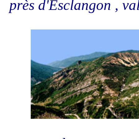
près d'Esclangon , va