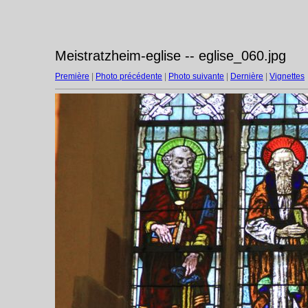
Meistratzheim-eglise -- eglise_060.jpg
Première
|
Photo précédente
|
Photo suivante
|
Dernière
|
Vignettes