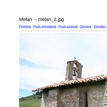
Melan -- melan_2.jpg
Première
|
Photo précédente
|
Photo suivante
|
Dernière
|
Vignettes