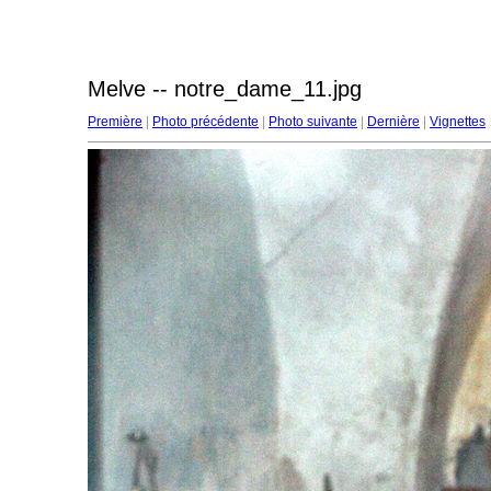
Melve -- notre_dame_11.jpg
Première
|
Photo précédente
|
Photo suivante
|
Dernière
|
Vignettes