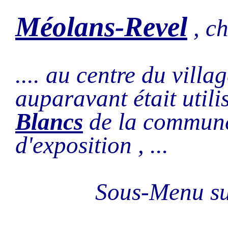
Méolans-Revel
, c
.... au centre du vill
auparavant était utili
Blancs
de la commune .
d'exposition , ...
Sous-Menu 