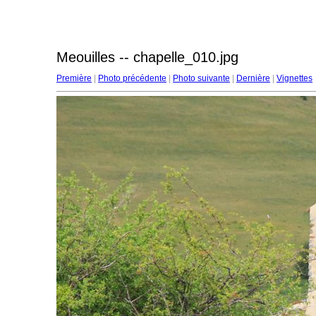
Meouilles -- chapelle_010.jpg
Première
|
Photo précédente
|
Photo suivante
|
Dernière
|
Vignettes