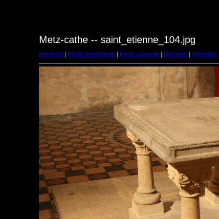
Metz-cathe -- saint_etienne_104.jpg
Première
|
Photo précédente
|
Photo suivante
|
Dernière
|
Vignettes