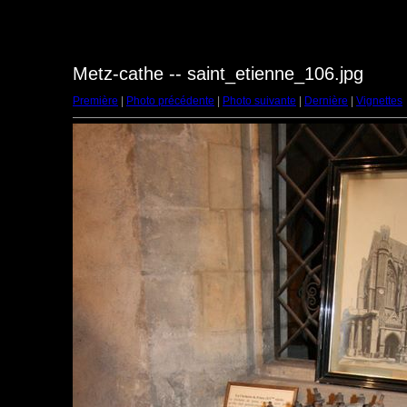
Metz-cathe -- saint_etienne_106.jpg
Première
|
Photo précédente
|
Photo suivante
|
Dernière
|
Vignettes