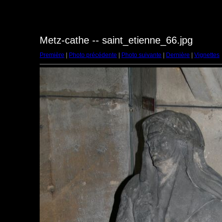
Metz-cathe -- saint_etienne_66.jpg
Première
|
Photo précédente
|
Photo suivante
|
Dernière
|
Vignettes