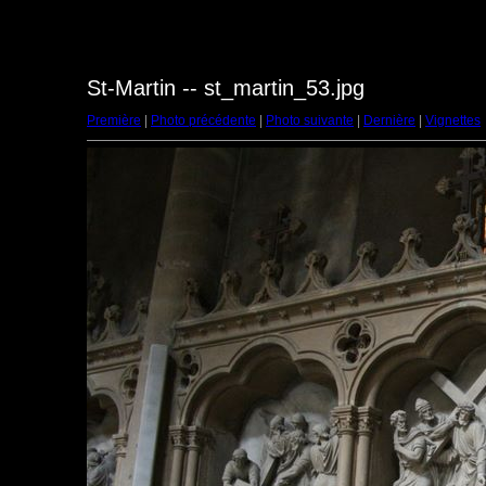
St-Martin -- st_martin_53.jpg
Première
|
Photo précédente
|
Photo suivante
|
Dernière
|
Vignettes