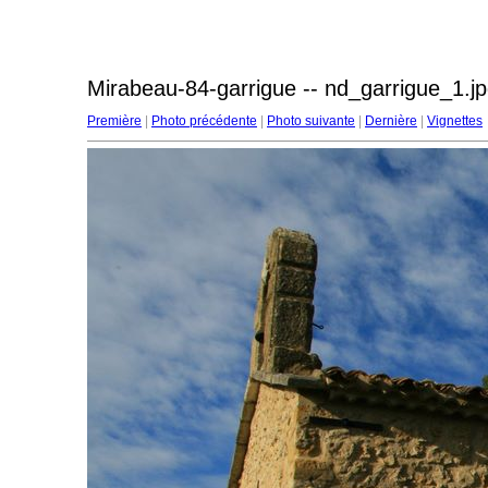
Mirabeau-84-garrigue -- nd_garrigue_1.j
Première
|
Photo précédente
|
Photo suivante
|
Dernière
|
Vignettes