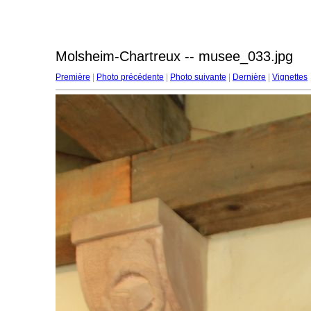
Molsheim-Chartreux -- musee_033.jpg
Première
|
Photo précédente
|
Photo suivante
|
Dernière
|
Vignettes