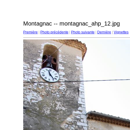
Montagnac -- montagnac_ahp_12.jpg
Première
|
Photo précédente
|
Photo suivante
|
Dernière
|
Vignettes