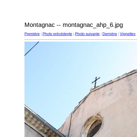
Montagnac -- montagnac_ahp_6.jpg
Première
|
Photo précédente
|
Photo suivante
|
Dernière
|
Vignettes