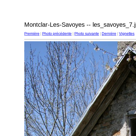
Montclar-Les-Savoyes -- les_savoyes_7.
Première
|
Photo précédente
|
Photo suivante
|
Dernière
|
Vignettes