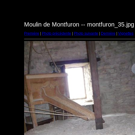
Moulin de Montfuron -- montfuron_35.jpg
Première
|
Photo précédente
|
Photo suivante
|
Dernière
|
Vignettes