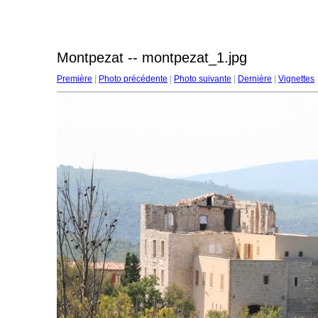
Montpezat -- montpezat_1.jpg
Première
|
Photo précédente
|
Photo suivante
|
Dernière
|
Vignettes