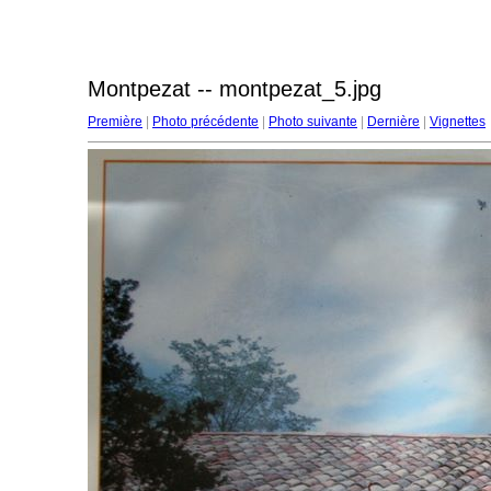
Montpezat -- montpezat_5.jpg
Première
|
Photo précédente
|
Photo suivante
|
Dernière
|
Vignettes