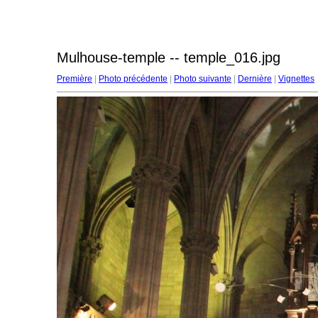
Mulhouse-temple -- temple_016.jpg
Première
|
Photo précédente
|
Photo suivante
|
Dernière
|
Vignettes