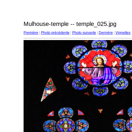
Mulhouse-temple -- temple_025.jpg
Première
|
Photo précédente
|
Photo suivante
|
Dernière
|
Vignettes