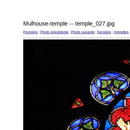
Mulhouse-temple -- temple_027.jpg
Première
|
Photo précédente
|
Photo suivante
|
Dernière
|
Vignettes