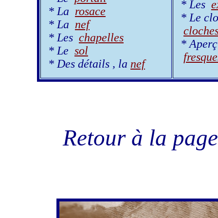
* Les
e
* La
rosace
* Le clo
* La
nef
cloche
* Les
chapelles
* Aperç
* Le
sol
fresque
* Des détails , la
nef
Retour à la pag