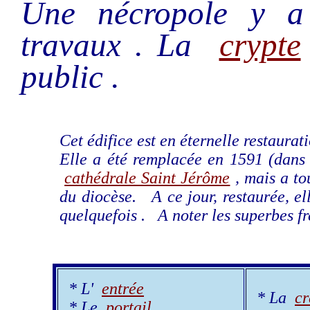
Une nécropole y a 
travaux . La
crypte
public .
Cet édifice est en éternelle restaurat
Elle a été remplacée en 1591 (dans 
cathédrale Saint Jérôme
, mais a to
du diocèse. A ce jour, restaurée, ell
quelquefois . A noter les superbes f
* L'
entrée
* La
cr
* Le
portail