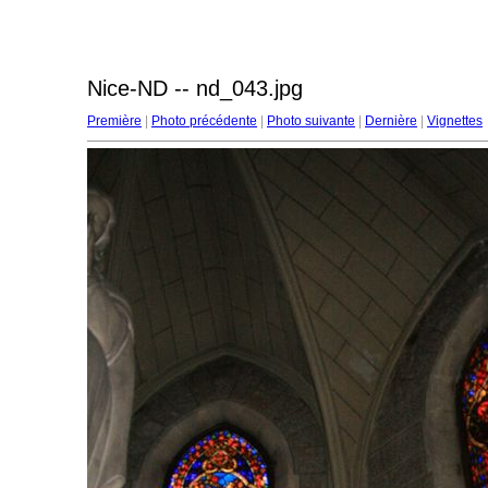
Nice-ND -- nd_043.jpg
Première
|
Photo précédente
|
Photo suivante
|
Dernière
|
Vignettes