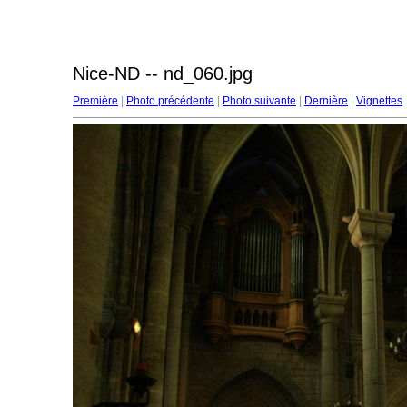
Nice-ND -- nd_060.jpg
Première
|
Photo précédente
|
Photo suivante
|
Dernière
|
Vignettes