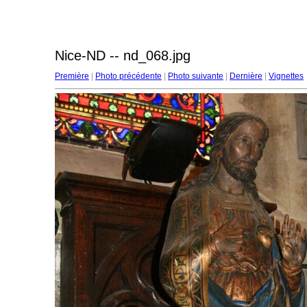
Nice-ND -- nd_068.jpg
Première
|
Photo précédente
|
Photo suivante
|
Dernière
|
Vignettes