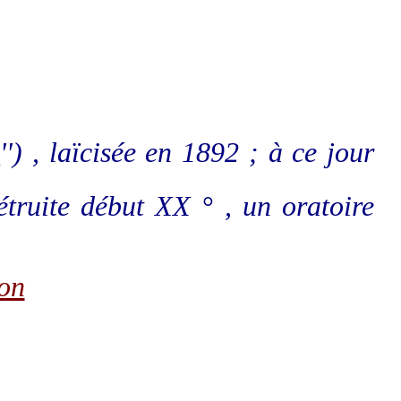
s
'') , laïcisée en 1892 ; à ce jour
étruite début XX ° , un oratoire
on