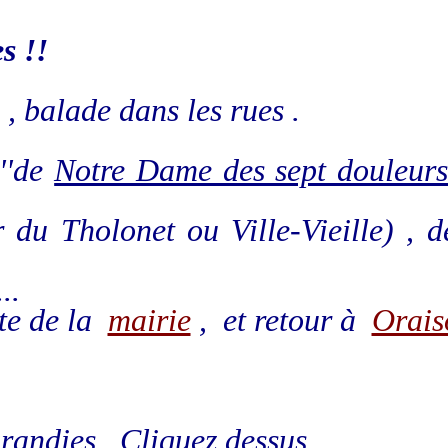
s !!
, balade dans les rues .
''de
Notre Dame des sept douleur
 du Tholonet ou Ville-Vieille) , d
..
te de la
mairie
, et retour à
Orais
randies , Cliquez dessus.